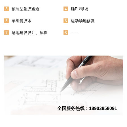
3
预制型塑胶跑道
4
硅PU球场
5
单组份胶水
6
运动场地修复
7
场地建设设计、预算
8
......
全国服务热线：
18903858091